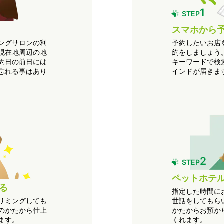
1
STEP
スマホから
ングサロンの利
予約したいお店
現在地周辺の地
約をしましょう
約日の前日には
キーワードで検
忘れる事はあり
インドが届きま
2
STEP
ペットホテ
る
指定した時間に
リミングしても
世話をしてもら
のかたから仕上
かたからお預か
ます。
くれます。