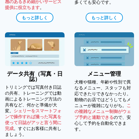
感のあるきめ細かいサービス
多くても安心です。
提供に役立ちます
。
もっと詳しく
もっと詳しく
データ共有（写真・日
メニュー管理
誌）
犬種や猫種、年齢や性別で異
トリミングでは写真付き日誌
なるメニュー、スタッフも対
の共有、トレーニングでは動
応できたりできなかったり。
画によるトレーニング方法の
動物のお店ではどうしてもメ
共有など、何かと準備が大
ニューが複雑になりがち。
こ
変。
シェリーをスマートフォ
の複雑なメニュー制御がウェ
ンで操作すれば撮った写真を
ブ予約と連動できる
ので、安
使って日誌がアッと言う間に
心して予約を自動化できま
完成
。すぐにお客様に共有し
す。
ましょう。