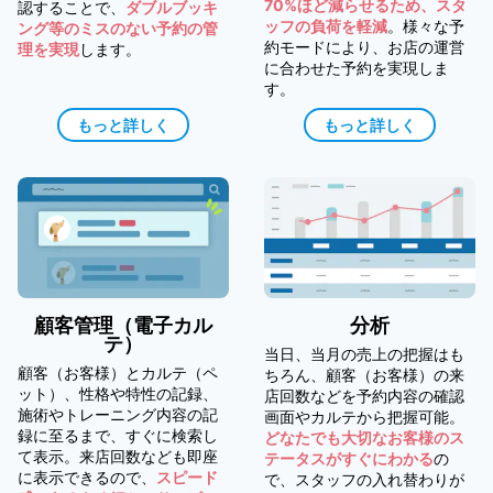
70%ほど減らせるため、スタ
認することで、
ダブルブッキ
ッフの負荷を軽減
。様々な予
ング等のミスのない予約の管
約モードにより、お店の運営
理を実現
します。
に合わせた予約を実現しま
す。
もっと詳しく
もっと詳しく
顧客管理（電子カル
分析
テ）
当日、当月の売上の把握はも
顧客（お客様）とカルテ（ペ
ちろん、顧客（お客様）の来
ット）、性格や特性の記録、
店回数などを予約内容の確認
施術やトレーニング内容の記
画面やカルテから把握可能。
録に至るまで、すぐに検索し
どなたでも大切なお客様のス
て表示。来店回数なども即座
テータスがすぐにわかる
の
に表示できるので、
スピード
で、スタッフの入れ替わりが